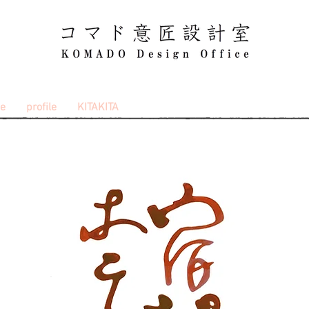
ce
profile
KITAKITA