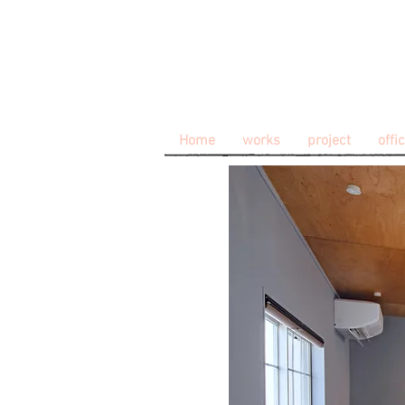
Home
works
project
offi