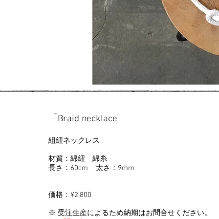
「Braid necklace」
組紐ネックレス
材質：綿紐 綿糸
長さ：60cm 太さ：9mm
価格：¥2,800
※ 受注生産によるため納期はお問合せください。