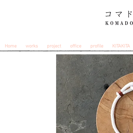
Home
works
project
office
profile
KITAKITA