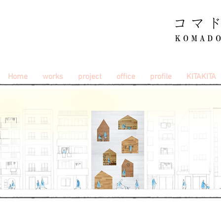
Home
works
project
office
profile
KITAKITA