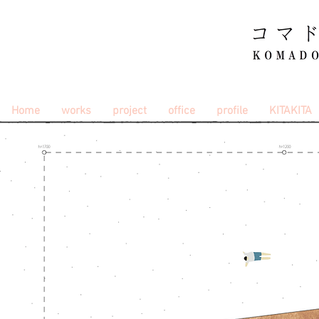
Home
works
project
office
profile
KITAKITA